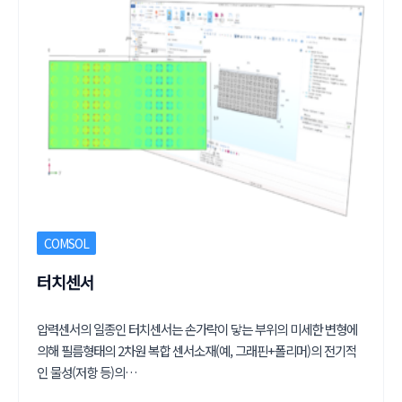
COMSOL
터치센서
압력센서의 일종인 터치센서는 손가락이 닿는 부위의 미세한 변형에
의해 필름형태의 2차원 복합 센서소재(예, 그래핀+폴리머)의 전기적
인 물성(저항 등)의…