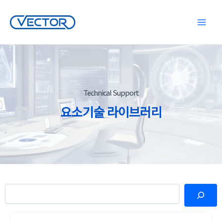
콘
텐
Main
츠
로
Menu
건
너
뛰
기
Technical Support
요소기술 라이브러리
검색