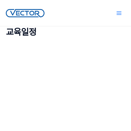
콘
텐
Main
츠
로
교육일정
Menu
건
너
뛰
기