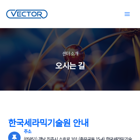
콘
텐
Main
츠
로
Menu
건
너
뛰
센터 소개
기
오시는 길
한국세라믹기술원 안내
주소
(05851) 경남 진주시 소호로 101 (충무공동 15-4) 한국세라믹기술